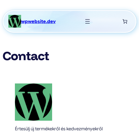
Skip
to
content
wpwebsite.dev
Contact
Értesülj új termékekről és kedvezményekről